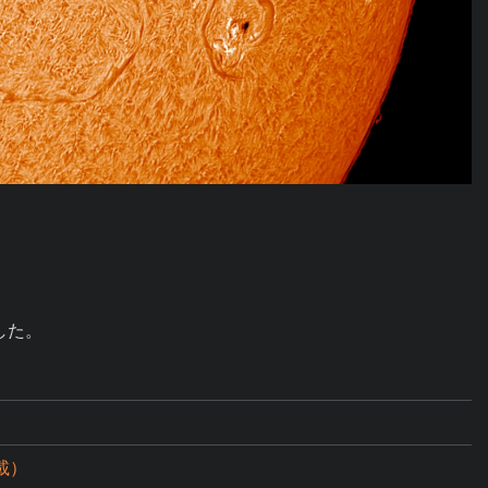
した。
載）