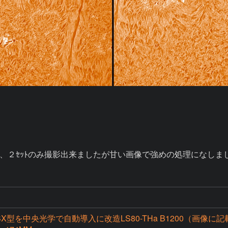
、２ｾｯﾄのみ撮影出来ましたが甘い画像で強めの処理になしま
X型を中央光学で自動導入に改造LS80-THa B1200（画像に記