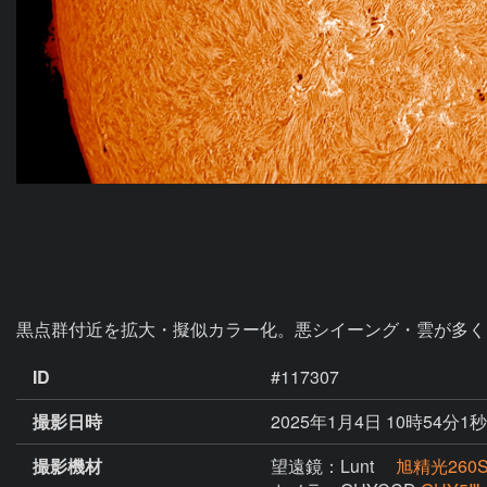
黒点群付近を拡大・擬似カラー化。悪シイーング・雲が多く
ID
#117307
撮影日時
2025年1月4日 10時54分1秒
撮影機材
望遠鏡：Lunt
旭精光260S