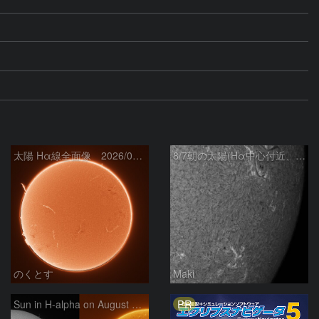
太陽 Hα線全面像 2026/08/07
8/7朝の太陽(Hα中心付近、4498、4502付近)
のくとす
Maki
PR
Sun in H-alpha on August 7, 2026