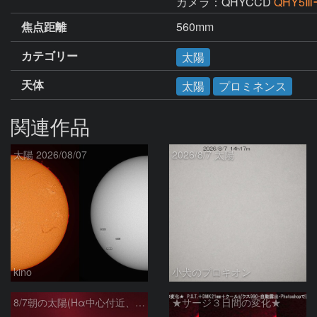
カメラ：QHYCCD
QHY5Ⅲ
焦点距離
560mm
カテゴリー
太陽
天体
太陽
プロミネンス
関連作品
太陽 2026/08/07
2026/8/7 太陽
kino
小犬のプロキオン
8/7朝の太陽(Hα中心付近、プロミネンス)
★サージ３日間の変化★