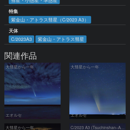
彗星・小惑星・準惑星
特集
紫金山・アトラス彗星（C/2023 A3）
天体
C/2023A3
紫金山・アトラス彗星
関連作品
大彗星から一年
大彗星から一年
エオルセ
エオルセ
大彗星から一年
C/2023 A3 (Tsuchinshan–ATLAS)