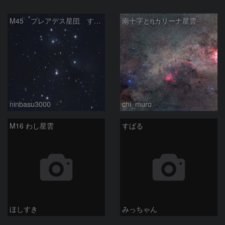
M45 プレアデス星団 すばる
南十字とηカリーナ星雲
ninbasu3000
chi_muro
M16 わし星雲
すばる
ほしすき
みっちゃん