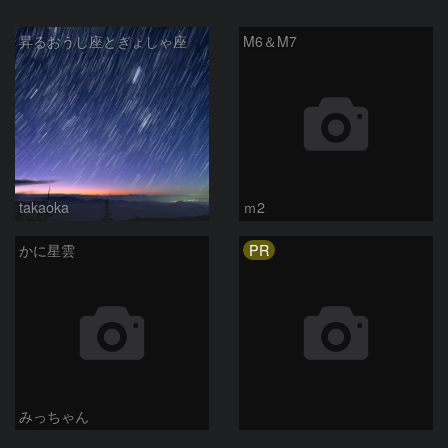
昇るおうし座とぎょしゃ座
M6＆M7
takaoka
ｍ2
PR
かに星雲
みっちゃん