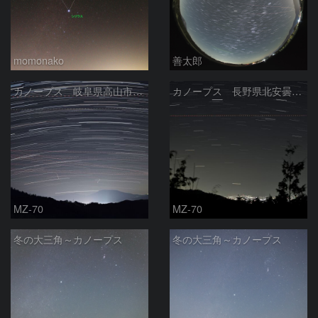
momonako
善太郎
カノープス 岐阜県高山市 2026年2月21日
カノープス 長野県北安曇郡 2026年2月13日
MZ-70
MZ-70
冬の大三角～カノープス
冬の大三角～カノープス