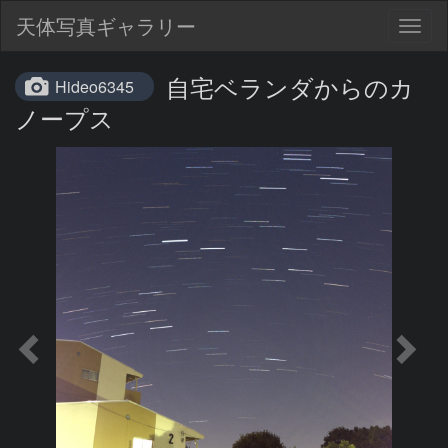
天体写真ギャラリー
Togg
navig
自宅ベランダからのカ
Hideo6345
ノープス