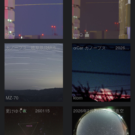
tenQ
tenQ
カノープス 岐阜県飛騨市 2026年3月5日
αCar カノープス 2026-3-4
MZ-70
ktom
更けゆく夜 260115
2026年2月21日の円周夜空