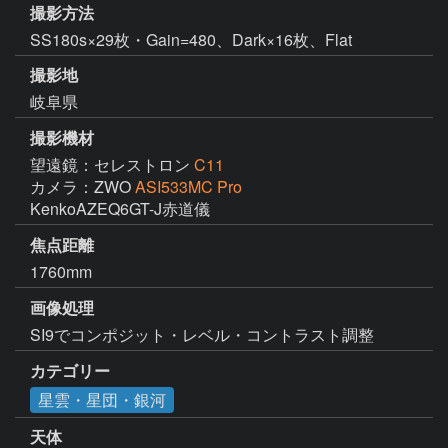
撮影方法
SS180s×29枚・Gain=480、Dark×16枚、Flat
撮影地
岐阜県
撮影機材
望遠鏡：セレストロン
C11
カメラ：ZWO
ASI533MC Pro
KenkoAZEQ6GT-J赤道儀
焦点距離
1760mm
画像処理
SI9でコンポジット・レベル・コントラスト調整
カテゴリー
星雲・星団・銀河
天体