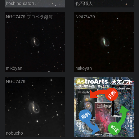
hoshino-satori
化石職人
NGC7479 プロペラ銀河
NGC7479
mikoyan
mikoyan
PR
NGC7479
nobucho