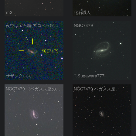
ｍ2
化石職人
夜空は宝石箱(プロペラ銀河 NGC7479) Seestar50
NGC7479
サザンクロス
T.Sugawara777
NGC7479 （ペガスス座の銀河）
NGC7479 ペガスス座