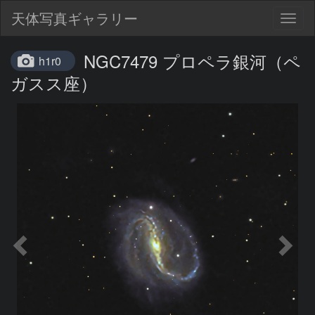
天体写真ギャラリー
Togg
navig
NGC7479 プロペラ銀河（ペ
h1r0
ガスス座）