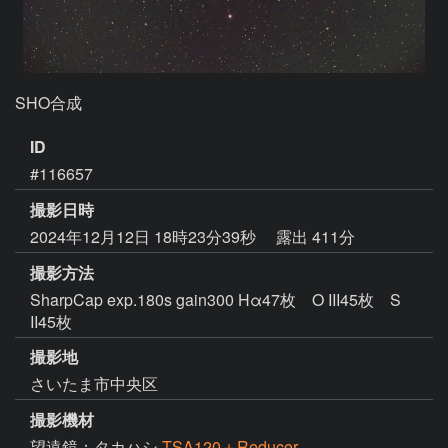
SHO合成
ID
#116657
撮影日時
2024年12月12日 18時23分39秒
露出 411分
撮影方法
SharpCap exp.180s gain300 Hα47枚 O III45枚 S
II45枚
撮影地
さいたま市中央区
撮影機材
望遠鏡：タカハシ
TSA120＋Reducer