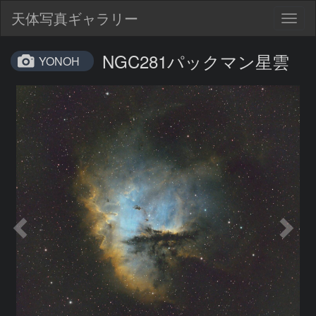
天体写真ギャラリー
Togg
navig
NGC281パックマン星雲
YONOH