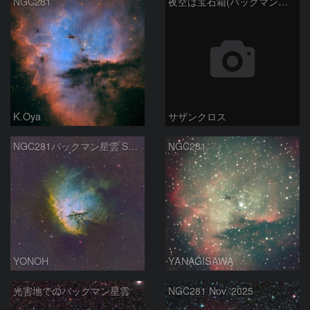
NGC281
夜空は宝石箱(パックマン星雲 NGC281) Seestar50
K.Oya
サザンクロス
NGC281パックマン星雲 SHO合成
NGC281
YONOH
YANAGISAWA
光害地でのパックマン星雲
NGC281 Nov. 2025