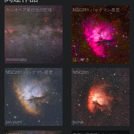
カシオペア座付近の空域 260720
NGC281 パックマン星雲
momonako
ほしすき
NGC281 パックマン星雲
NGC281
jun-yumi
kuma-