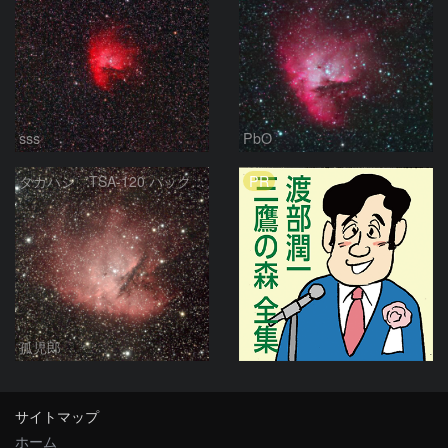
sss
PbO
PR
タカハシ TSA-120 パックマン星雲
孤児郎
サイトマップ
ホーム