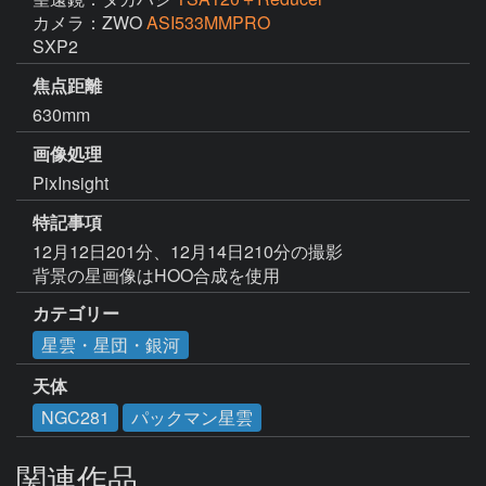
カメラ：ZWO
ASI533MMPRO
SXP2
焦点距離
630mm
画像処理
PixInsight  
特記事項
12月12日201分、12月14日210分の撮影

背景の星画像はHOO合成を使用
カテゴリー
星雲・星団・銀河
天体
NGC281
パックマン星雲
関連作品