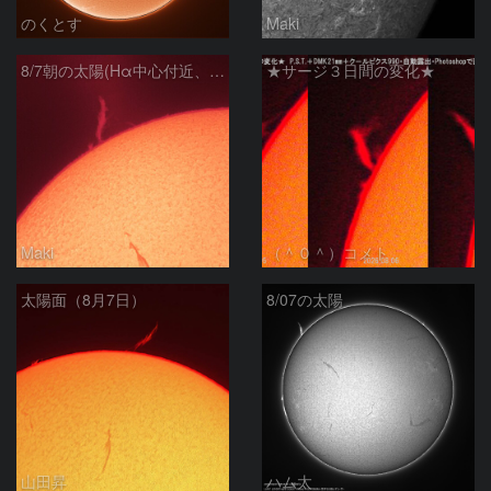
のくとす
Maki
8/7朝の太陽(Hα中心付近、プロミネンス)
★サージ３日間の変化★
Maki
（＾０＾）コメト
太陽面（8月7日）
8/07の太陽
山田昇
ハム太