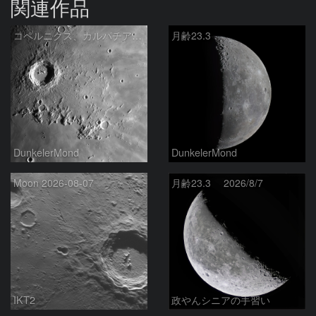
関連作品
コペルニクス、カルパチア山脈付近
月齢23.3
DunkelerMond
DunkelerMond
Moon 2026-08-07
月齢23.3 2026/8/7
IKT2
政やんシニアの手習い