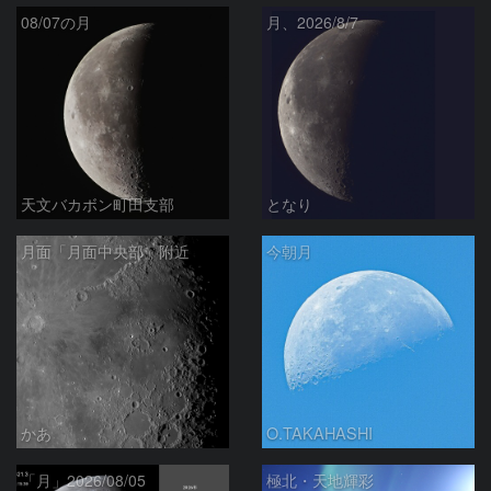
08/07の月
月、2026/8/7
天文バカボン町田支部
となり
月面「月面中央部」附近
今朝月
かあ
O.TAKAHASHI
「月」2026/08/05
極北・天地輝彩