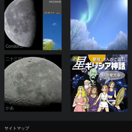
Condor57
駒沢 満晴
PR
二十三日月(月齢21.4)
かあ
サイトマップ