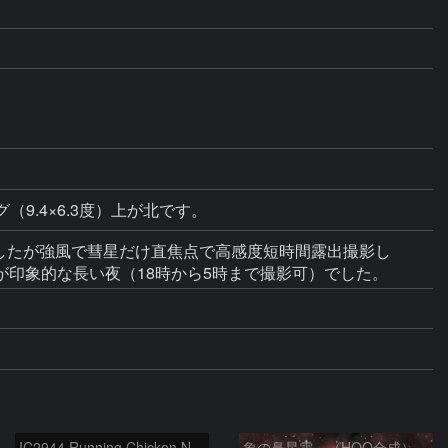
（9.4×6.3度）上が北です。
でしたが強風で彗星だけ直焦点で高感度短時間露出撮影し
印象的な長い夜（18時から5時まで撮影可）でした。
IC2944 Running Chicken Nebula
象の鼻星雲 （HOO合成）