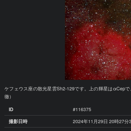
ケフェウス座の散光星雲Sh2-129です。上の輝星はαCepで、
徹）
ID
#116375
撮影日時
2024年11月29日 20時27分