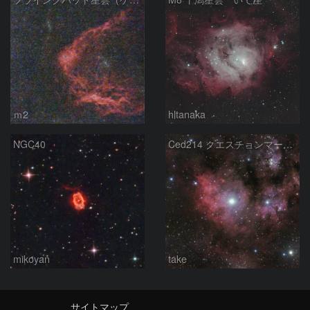
ｍ2
hltanaka
NGC40
Ced214 クエスチョンマーク星雲の“心臓部”
mikoyan
take
サイトマップ