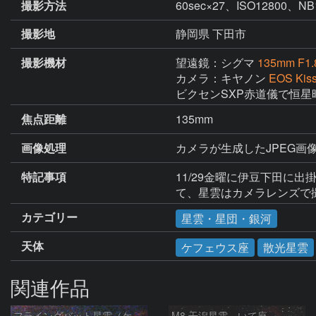
撮影方法
60sec×27、ISO128
撮影地
静岡県 下田市
撮影機材
望遠鏡：シグマ
135mm F1
カメラ：キヤノン
EOS Kis
ビクセンSXP赤道儀で恒星
焦点距離
135mm
画像処理
カメラが生成したJPEG画像2
特記事項
11/29金曜に伊豆下田に
て、星雲はカメラレンズで
カテゴリー
星雲・星団・銀河
天体
ケフェウス座
散光星雲
関連作品
フライングバット星雲（ケフェウス座）
M8 干潟星雲 いて座