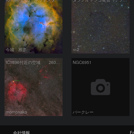
今城 雅彦
ｍ2
IC1396付近の空域 260720
NGC6951
momonako
バークレー
会社情報
Fo