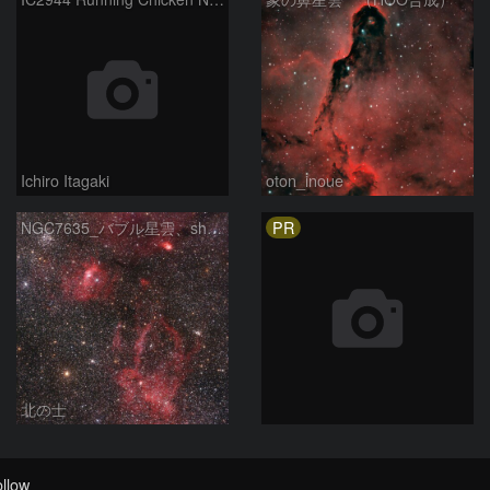
Ichiro Itagaki
oton_inoue
PR
NGC7635_バブル星雲、sh2-157_くわがた星雲
北の士
llow