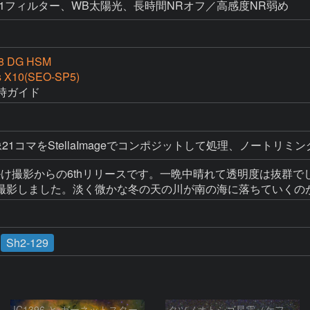
00、NB1フィルター、WB太陽光、長時間NRオフ／高感度NR弱め
.8 DG HSM
s X10(SEO-SP5)
時ガイド
1コマをStellaImageでコンポジットして処理、ノートリミング
出掛け撮影からの6thリリースです。一晩中晴れて透明度は抜群
撮影しました。淡く微かな冬の天の川が南の海に落ちていくのが
Sh2-129
IC1396 と ガーネットスター
タツノオトシゴ星雲（ケフェウス座）