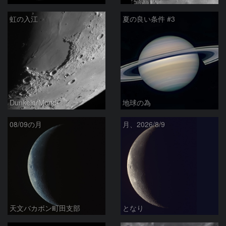
虹の入江
夏の良い条件 #3
DunkelerMond
地球の為
08/09の月
月、2026/8/9
天文バカボン町田支部
となり