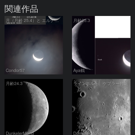
関連作品
月（月齢 25.4）と エルナト（おうし座β星）
月齢25.3
Condor57
Aya鶴
月齢24.3
ラインホルト、ケプラー付近
DunkelerMond
DunkelerMond