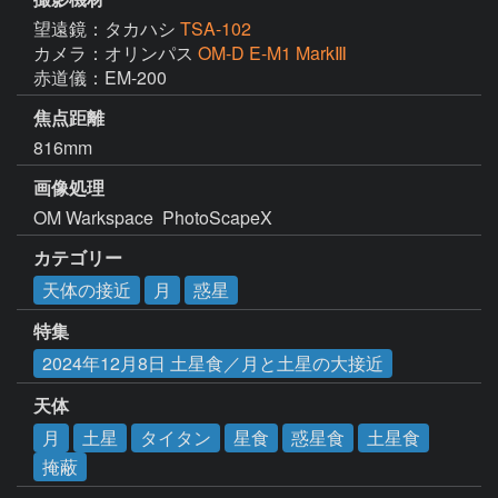
望遠鏡：タカハシ
TSA-102
カメラ：オリンパス
OM-D E-M1 MarkⅢ
赤道儀：EM-200
焦点距離
816mm
画像処理
OM Warkspace  PhotoScapeX
カテゴリー
天体の接近
月
惑星
特集
2024年12月8日 土星食／月と土星の大接近
天体
月
土星
タイタン
星食
惑星食
土星食
掩蔽