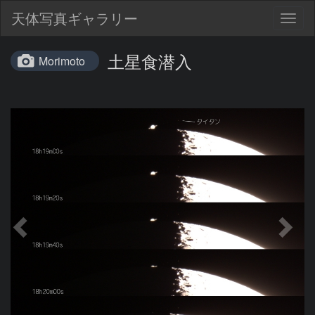
天体写真ギャラリー
Togg
navig
土星食潜入
Morimoto