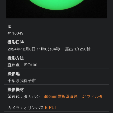
ID
#116049
撮影日時
2024年12月8日 11時6分34秒
露出 1/1250秒
撮影方法
直焦点 ISO100
撮影地
千葉県我孫子市
撮影機材
望遠鏡：タカハシ
TS50mm屈折望遠鏡 D4フィルタ
ー
カメラ：オリンパス
E-PL1