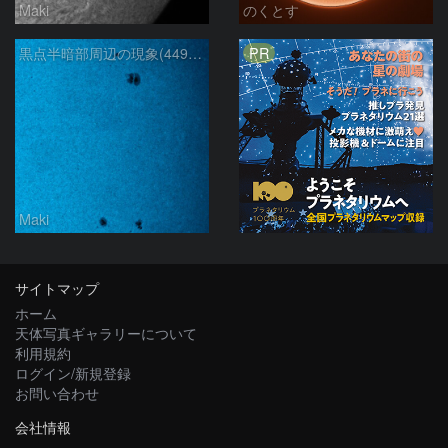
Maki
のくとす
PR
黒点半暗部周辺の現象(4498、4502付近)8/6
Maki
サイトマップ
ホーム
天体写真ギャラリーについて
利用規約
ログイン/新規登録
お問い合わせ
会社情報