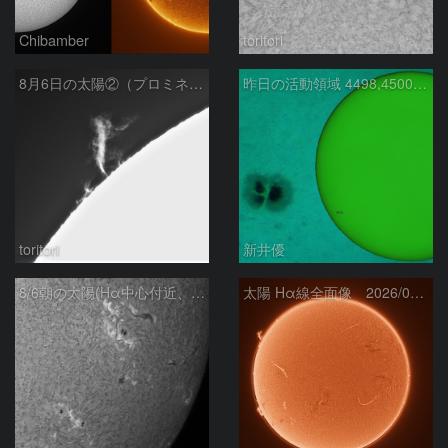
Chibamber
toritori
8月6日の太陽②（プロミネン北東縁 ）
昨日の活動領域 4498,4500：2026/08/05
toritori
新井優
8/6朝の太陽(Hα中心付近、4498、4502付近)
太陽 Hα線全面像 2026/08/06