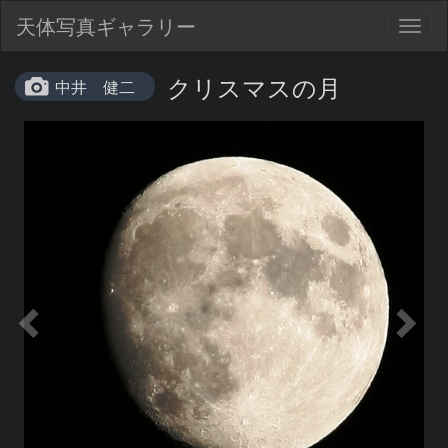
天体写真ギャラリー
Togg
navig
クリスマスの月
中井 健二