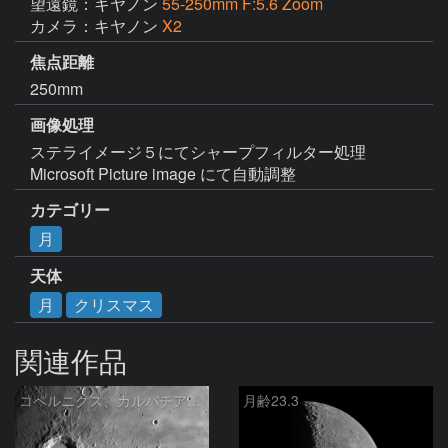
望遠鏡：キヤノン
55-250mm F:5.6 Zoom
カメラ：キヤノン
X2
焦点距離
250mm
画像処理
ステライメージ５にてシャープフィルター処理

Microsoft Picture image にて自動調整
カテゴリー
月
天体
月
クリスマス
関連作品
コペルニクス、カルパチア山脈付近
月齢23.3