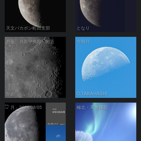
天文バカボン町田支部
となり
月面「月面中央部」附近
今朝月
かあ
O.TAKAHASHI
「月」2026/08/05
極北・天地輝彩