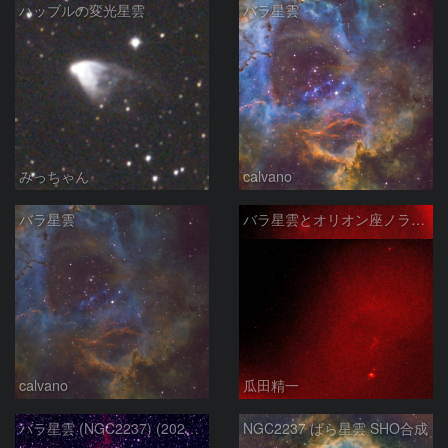
ハッブルの変光星雲
バラ星雲
みっちゃん
calvano
バラ星雲
バラ星雲とオリオン座ノラマ50mm
calvano
瓜田精一
バラ星雲 (NGC2237) (2026/02/15他2夜)
NGC2237 ばら星雲 SHO合成