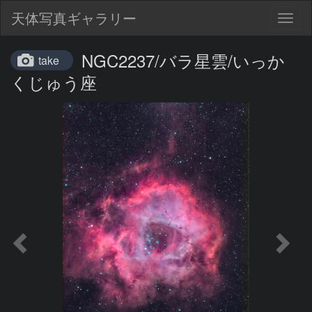
天体写真ギャラリー
Togg
navig
NGC2237/バラ星雲/いっか
take
くじゅう座