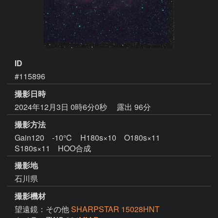
ID
#115896
撮影日時
2024年12月3日 0時6分0秒
露出 96分
撮影方法
Gain120 -10℃ H180s×10 O180s×11
S180s×11 HOO合成
撮影地
石川県
撮影機材
望遠鏡：その他
SHARPSTAR 15028HNT