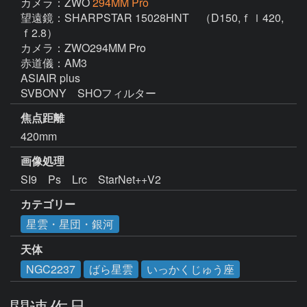
カメラ：ZWO
294MM Pro
望遠鏡：SHARPSTAR 15028HNT　（D150,ｆｌ420,
ｆ2.8）

カメラ：ZWO294MM Pro

赤道儀：AM3

ASIAIR plus

焦点距離
420mm
画像処理
SI9　Ps　Lrc　StarNet++V2　
カテゴリー
星雲・星団・銀河
天体
NGC2237
ばら星雲
いっかくじゅう座