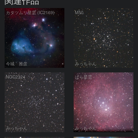
関連作品
カタツムリ星雲 (IC2169)
M50
今城 雅彦
みっちゃん
NGC2324
ばら星雲
みっちゃん
みっちゃん