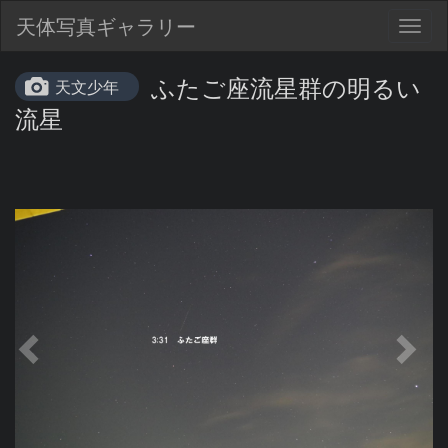
天体写真ギャラリー
Togg
navig
ふたご座流星群の明るい
天文少年
流星