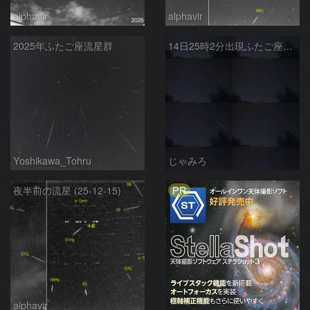
alphavir
alphavir
2025年ふたご座流星群
14日25時2分出現ふたご座群大流星(全行程)
Yoshikawa_Tohru
じゃみろ
PR
夜半前の流星 (25-12-15)
alphavir