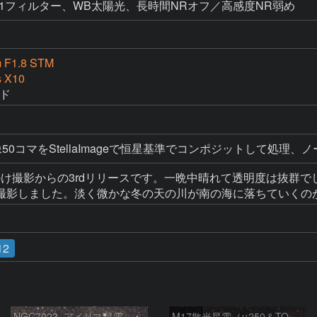
00、NB1フィルター、WB太陽光、長時間NRオフ／高感度NR弱め
 F1.8 STM
s X10
イド
0コマをStellaImageで恒星基準でコンポジットして処理、ノ
出掛け撮影からの3rdリリースです。一晩中晴れて透明度は抜
撮影しました。淡く微かな冬の天の川が南の海に落ちていくのが
12
NGC7023_アイリス星雲
M17散光星雲（μ250＆TOA130）