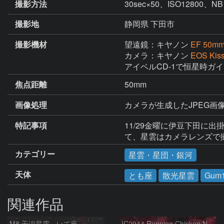
撮影方法
30sec×50、ISO128
撮影地
静岡県 下田市
撮影機材
望遠鏡：キヤノン
EF 50mm
カメラ：キヤノン
EOS Kis
アイベルCD-1で恒星時ガ
焦点距離
50mm
画像処理
カメラが生成したJPEG画像5
特記事項
11/29金曜に伊豆下田に
て、星雲はカメラレンズで
カテゴリー
星雲・星団・銀河
天体
とも座
散光星雲
Gum
関連作品
M8 干潟星雲 いて座
IC2944 Running Chicken Nebula