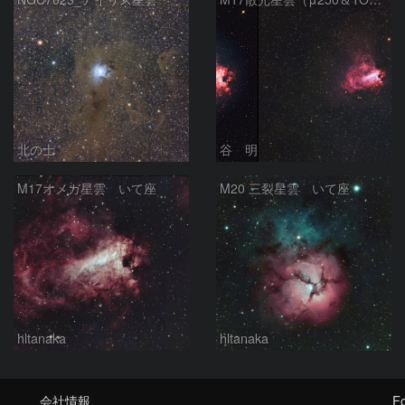
北の士
谷 明
M17オメガ星雲 いて座
M20 三裂星雲 いて座
hltanaka
hltanaka
会社情報
Fo