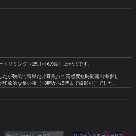
ートリミング（25.1×16.9度）上が北です。
群でしたが強風で彗星だけ直焦点で高感度短時間露出撮影し
印象的な長い夜（18時から5時まで撮影可）でした。
南十字とηカリーナ星雲
M17 散光星雲 オメガ星雲