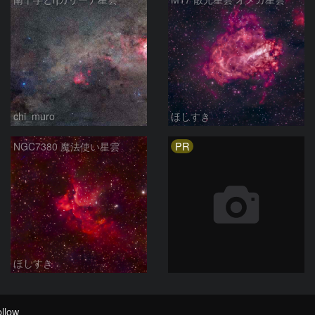
chi_muro
ほしすき
PR
NGC7380 魔法使い星雲
ほしすき
llow