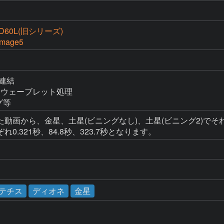
60L(旧シリーズ)
Image5
画連結

理とウェーブレット処理

グ等
動画から、金星、土星(ビニングなし)、土星(ビニング2)でそれぞ
.321秒、84.8秒、323.7秒となります。
テチス
ディオネ
金星