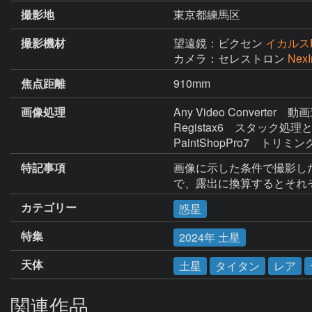
撮影地
東京都練馬区
撮影機材
望遠鏡：ビクセン
イカルスD
カメラ：セレストロン
Nex
焦点距離
910mm
画像処理
Any Video Converter　動
Registax6　スタック処
PaintShopPro7　トリミン
特記事項
画像に示した条件で撮影した
で、露出に換算するとそれぞれ0
カテゴリー
惑星
特集
2024年 土星
天体
土星
タイタン
レア
関連作品