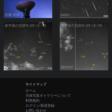
佐藤 純哉
kotan
夜半後の流星N (25-12-16)
夜半前の流星N (25-12-15)
alphavir
alphavir
サイトマップ
ホーム
天体写真ギャラリーについて
利用規約
ログイン/新規登録
お問い合わせ