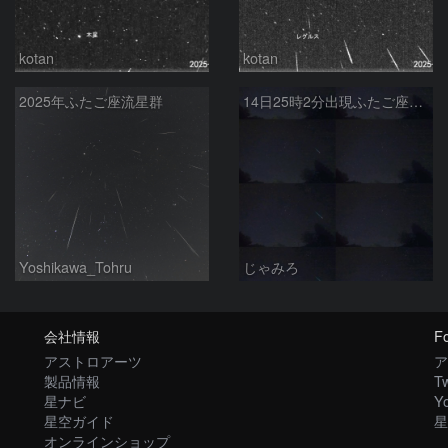
kotan
kotan
2025年ふたご座流星群
14日25時2分出現ふたご座群大流星(全行程)
Yoshikawa_Tohru
じゃみろ
会社情報
Fo
アストロアーツ
ア
製品情報
Tw
星ナビ
Y
星空ガイド
星
オンラインショップ