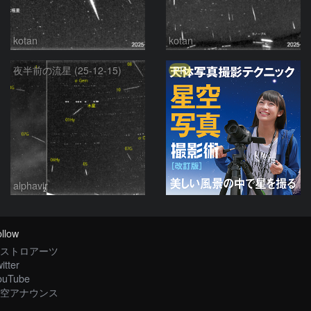
kotan
kotan
PR
夜半前の流星 (25-12-15)
alphavir
llow
ストロアーツ
itter
ouTube
空アナウンス