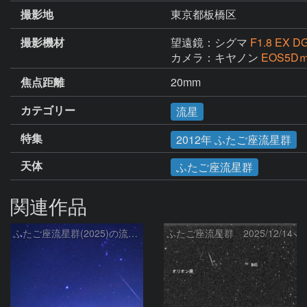
撮影地
東京都板橋区
撮影機材
望遠鏡：シグマ
F1.8 EX D
カメラ：キヤノン
EOS5D
焦点距離
20mm
カテゴリー
流星
特集
2012年 ふたご座流星群
天体
ふたご座流星群
関連作品
ふたご座流星群(2025)の流星と冬の星座、さくら宇宙公園のパラボラアンテナ
ふたご座流星群 2025/12/14