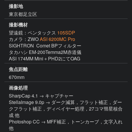
撮影地
東京都足立区
撮影機材
望遠鏡：ペンタックス
105SDP
カメラ：ZWO
ASI 6200MC Pro
SIGHTRON  Comet BPフィルター

タカハシ EM-200Temma2M赤道儀

ASI 174MM Mini＋PHD2にてOAG
焦点距離
670mm
画像処理
SharpCap 4.1 → キャプチャー

StellaImage 9.0p → ダーク減算，フラット補正，ダー
クフラット補正，ディベイヤー処理，27コマ彗星核合
成 他

Photoshop CC → MFF補正，トーンカーブ，文字入れ 
他