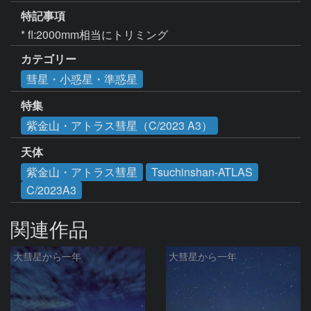
特記事項
* fl:2000mm相当にトリミング
カテゴリー
彗星・小惑星・準惑星
特集
紫金山・アトラス彗星（C/2023 A3）
天体
紫金山・アトラス彗星
Tsuchinshan-ATLAS
C/2023A3
関連作品
大彗星から一年
大彗星から一年