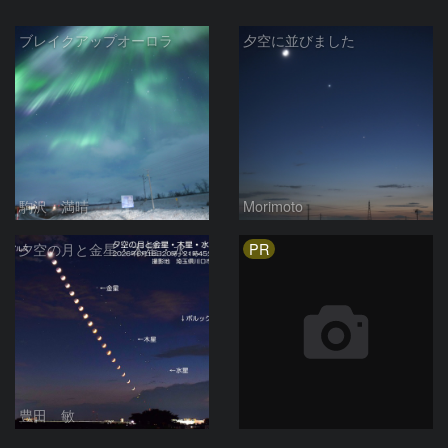
ブレイクアップオーロラ
夕空に並びました
駒沢 満晴
Morimoto
PR
夕空の月と金星・木星・水星の接近 2026/6/18
豊田 敏