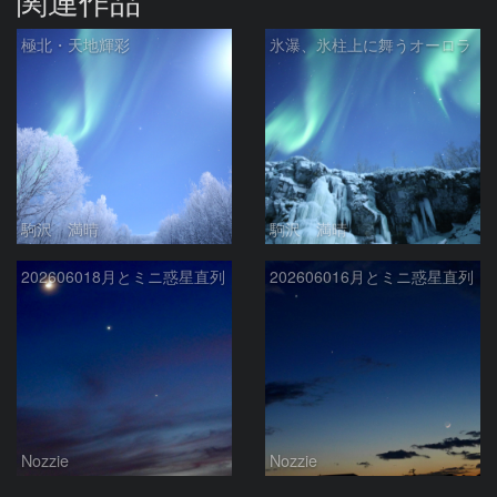
極北・天地輝彩
氷瀑、氷柱上に舞うオーロラ
駒沢 満晴
駒沢 満晴
202606018月とミニ惑星直列
202606016月とミニ惑星直列
Nozzie
Nozzie