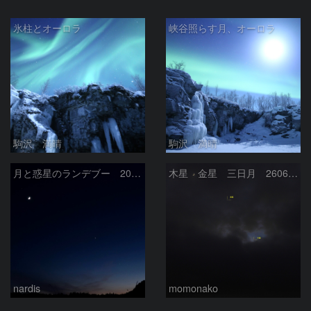
氷柱とオーロラ
峡谷照らす月、オーロラ
駒沢 満晴
駒沢 満晴
月と惑星のランデブー 2026/06/19
木星 金星 三日月 260618
nardis
momonako