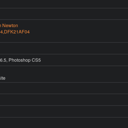
m Newton
4,DFK21AF04
te 