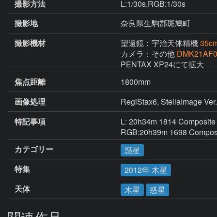
撮影方法
L:1/30s,RGB:1/30s
撮影地
奈良県生駒郡斑鳩町
撮影機材
望遠鏡：宇治天体精機
35c
カメラ：その他
DMK21AF0
PENTAX XP24にて拡大
焦点距離
1800mm
画像処理
特記事項
L: 20h34m 1814 Composite

RGB:20h39m 1698 Composi
カテゴリー
惑星
特集
2012年 木星
天体
木星
惑星
関連作品