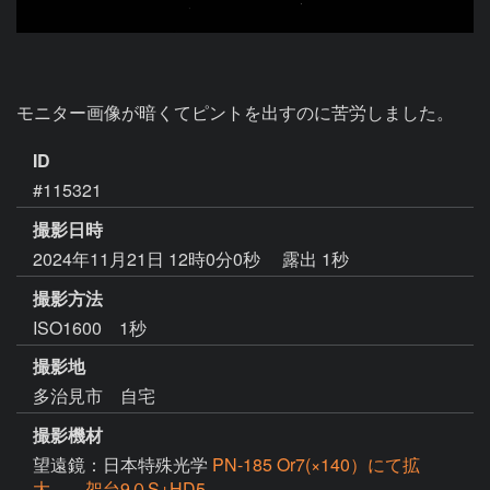
モニター画像が暗くてピントを出すのに苦労しました。
ID
#115321
撮影日時
2024年11月21日 12時0分0秒
露出 1秒
撮影方法
ISO1600 1秒
撮影地
多治見市 自宅
撮影機材
望遠鏡：日本特殊光学
PN-185 Or7(×140）にて拡
大 架台9０S+HD5