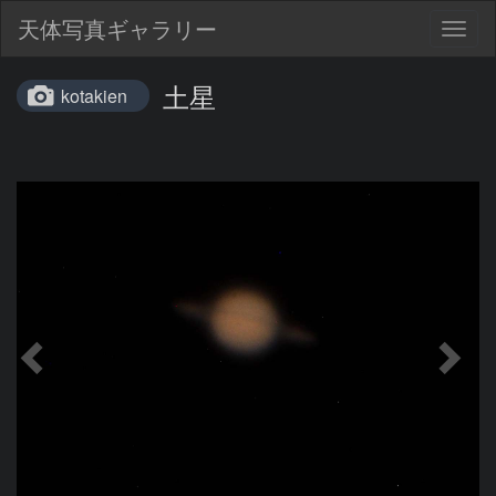
天体写真ギャラリー
Togg
navig
土星
kotakien