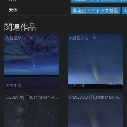
天体
紫金山・アトラス彗星
T
関連作品
大彗星から一年
大彗星から一年
エオルセ
エオルセ
C/2023 A3 (Tsuchinshan–ATLAS)と天の川
C/2023 A3 (Tsuchinshan–ATLAS)