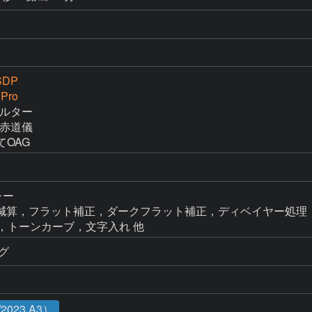
SDP
 Pro
ィルター

M赤道儀

にてOAG
ャー

p → ダーク減算，フラット補正，ダークフラット補正，ディベイヤー処理
FF補正，トーンカーブ，文字入れ 他
ング
023 A3）