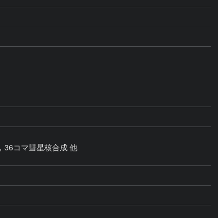
，36コマ彗星核合成 他
