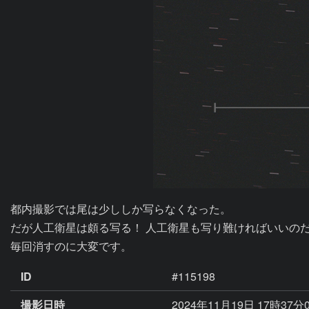
都内撮影では尾は少ししか写らなくなった。

だが人工衛星は頗る写る！ 人工衛星も写り難ければいいのだ
毎回消すのに大変です。
ID
#115198
撮影日時
2024年11月19日 17時37分