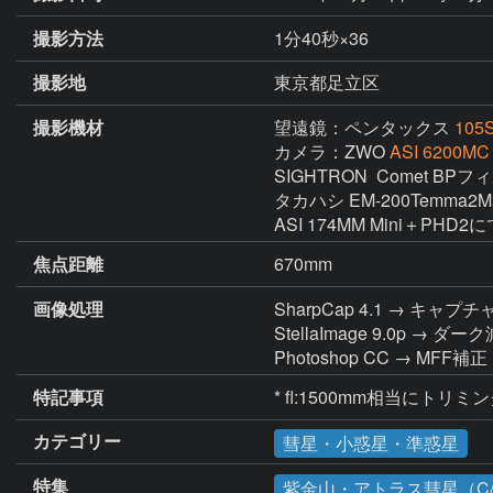
撮影方法
1分40秒×36
撮影地
東京都足立区
撮影機材
望遠鏡：ペンタックス
105
カメラ：ZWO
ASI 6200MC
SIGHTRON  Comet BPフ
タカハシ EM-200Temma2
ASI 174MM Mini＋PHD2
焦点距離
670mm
画像処理
SharpCap 4.1 → キャプチ
StellaImage 9.0
Photoshop CC → M
特記事項
* fl:1500mm相当にトリミ
カテゴリー
彗星・小惑星・準惑星
特集
紫金山・アトラス彗星（C/2