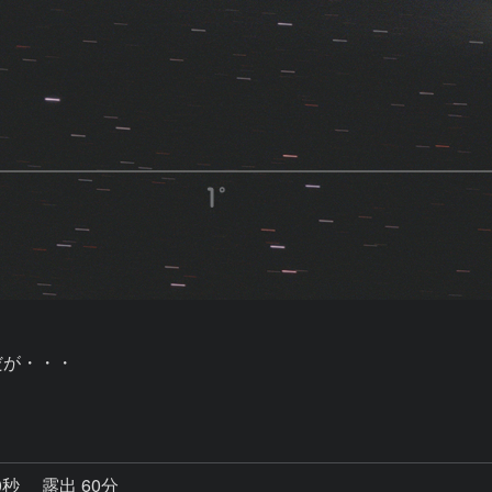
が・・・

0秒
露出 60分