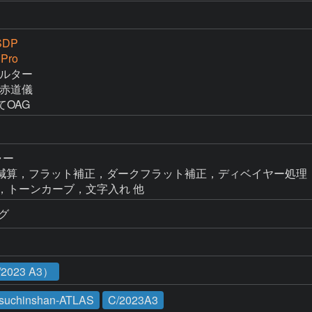
SDP
 Pro
ィルター

M赤道儀

にてOAG
ャー

p → ダーク減算，フラット補正，ダークフラット補正，ディベイヤー処理
FF補正，トーンカーブ，文字入れ 他
ング
023 A3）
suchinshan-ATLAS
C/2023A3