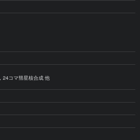
，24コマ彗星核合成 他
