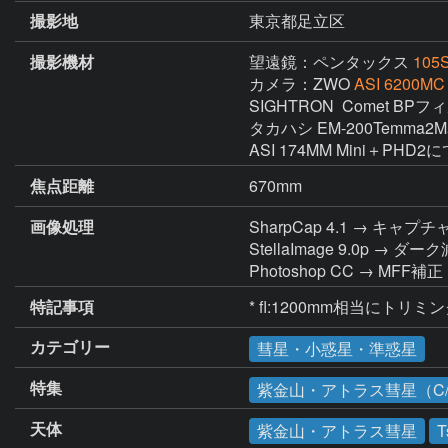
撮影地
東京都足立区
撮影機材
望遠鏡：ペンタックス
105
カメラ：ZWO
ASI 6200MC
SIGHTRON  Comet BPフ
タカハシ EM-200Temma2
ASI 174MM Mini＋PHD2
焦点距離
670mm
画像処理
SharpCap 4.1 → キャプチ
StellaImage 9.0
Photoshop CC → M
特記事項
* fl:1200mm相当にトリミ
カテゴリー
彗星・小惑星・準惑星
特集
紫金山・アトラス彗星（C/2
天体
紫金山・アトラス彗星
T