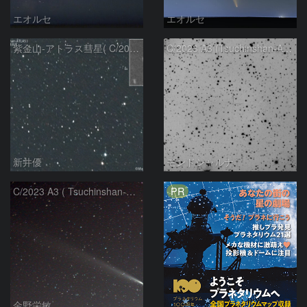
エオルセ
エオルセ
紫金山-アトラス彗星( C/2023A3 )：2025/09/16
C/2023 A3 (Tsuchinshan-ATLAS)
新井優
モンドシャルナ
PR
C/2023 A3 ( Tsuchinshan-ATLAS )
金野栄敏