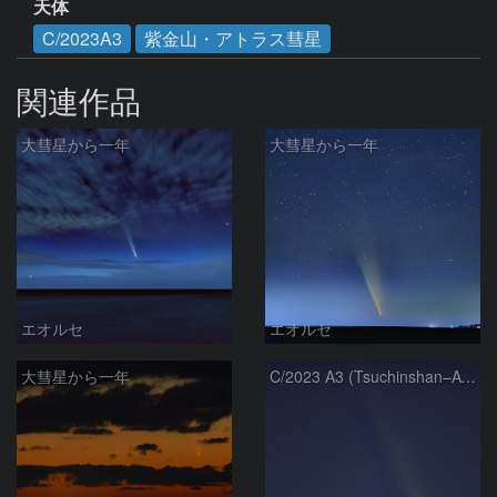
天体
C/2023A3
紫金山・アトラス彗星
関連作品
大彗星から一年
大彗星から一年
エオルセ
エオルセ
大彗星から一年
C/2023 A3 (Tsuchinshan–ATLAS)