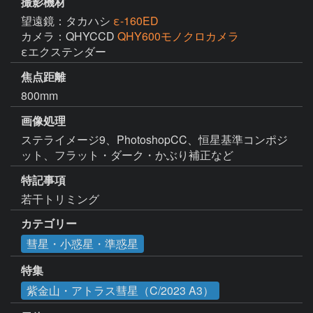
撮影機材
望遠鏡：タカハシ
ε-160ED
カメラ：QHYCCD
QHY600モノクロカメラ
εエクステンダー
焦点距離
800mm
画像処理
ステライメージ9、PhotoshopCC、恒星基準コンポジ
ット、フラット・ダーク・かぶり補正など
特記事項
若干トリミング
カテゴリー
彗星・小惑星・準惑星
特集
紫金山・アトラス彗星（C/2023 A3）