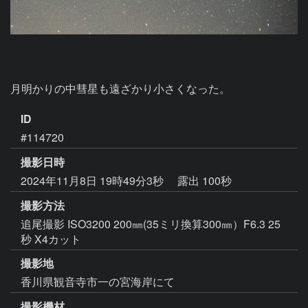
月明かりの中彗星も遠ざかり小さくなった。
ID
#114720
撮影日時
2024年11月8日 19時49分3秒
露出 100秒
撮影方法
追尾撮影 ISO3200 200㎜(35ミリ換算300㎜）F6.3 25
秒 X4カット
撮影地
香川県観音寺市一の宮海岸にて
撮影機材