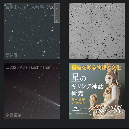
紫金山-アトラス彗星( C/2023A3 )：2025/09/16
C/2023 A3 (Tsuchinshan-ATLAS)
新井優
モンドシャルナ
PR
C/2023 A3 ( Tsuchinshan-ATLAS )
金野栄敏