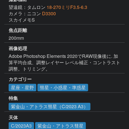
望遠鏡：タムロン
18-270ミリF3.5-6.3
カメラ：ニコン
D3300
スカイメモS
焦点距離
200mm
画像処理
Adobe Photoshop Elements 2020でRAW現像後に. 加
算平均合成、調整レイヤー レベル補正・コントラスト
調整。トリミング。
カテゴリー
星座・星野
彗星・小惑星・準惑星
特集
紫金山・アトラス彗星（C/2023 A3）
天体
C/2023A3
紫金山・アトラス彗星