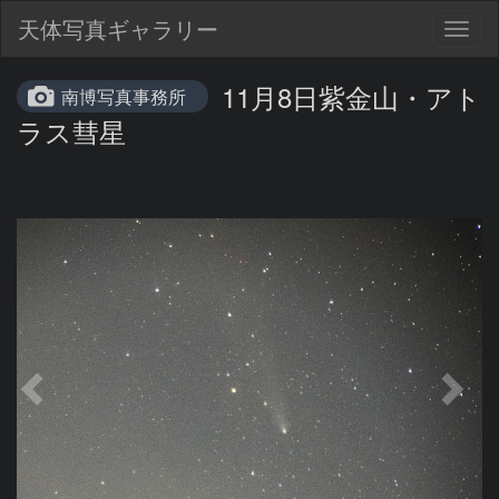
天体写真ギャラリー
Togg
navig
11月8日紫金山・アト
南博写真事務所
ラス彗星