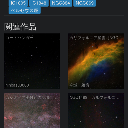
IC1805
IC1848
NGC884
NGC869
ペルセウス座
関連作品
コートハンガー
カリフォルニア星雲（NGC 1499）
ninbasu3000
今城 雅彦
カシオペア座付近の空域 260720
NGC1499 カルフォルニア星雲