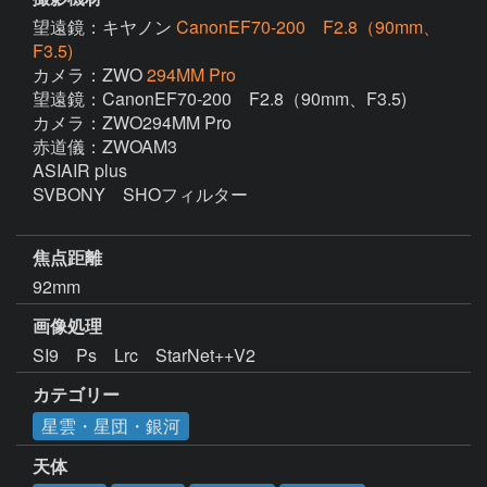
望遠鏡：キヤノン
CanonEF70-200 F2.8（90mm、
F3.5)
カメラ：ZWO
294MM Pro
望遠鏡：CanonEF70-200　F2.8（90mm、F3.5)

カメラ：ZWO294MM Pro

赤道儀：ZWOAM3

ASIAIR plus

SVBONY　SHOフィルター

焦点距離
92mm
画像処理
SI9　Ps　Lrc　StarNet++V2
カテゴリー
星雲・星団・銀河
天体