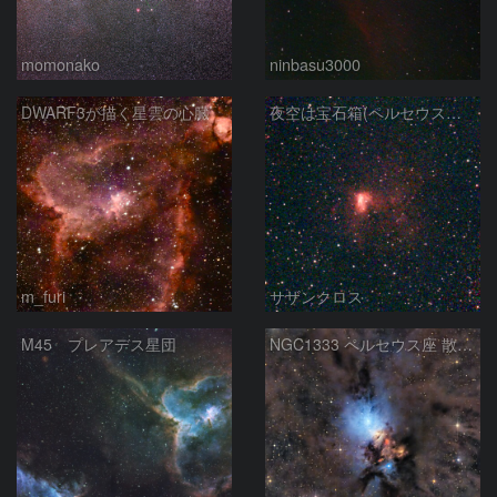
momonako
ninbasu3000
DWARF3が描く星雲の心臓
夜空は宝石箱(ペルセウス座 NGC1491) Seestar50
m_furi
サザンクロス
M45 プレアデス星団
NGC1333 ペルセウス座 散光星雲