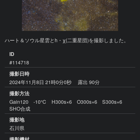
ハート＆ソウル星雲とh・χ(二重星団)を撮影しました。
ID
#114718
撮影日時
2024年11月8日 21時0分0秒
露出 90分
撮影方法
Gain120 -10℃ H300s×6 O300s×6 S300s×6
SHO合成
撮影地
石川県
撮影機材