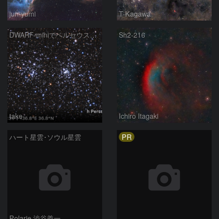
jun-yumi
T-Kagawa
DWARF-miniでペルセウス座の二重星団
Sh2-216
take
Ichiro Itagaki
PR
ハート星雲･ソウル星雲
Polarie 渋谷義一