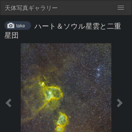
天体写真ギャラリー
Togg
navig
ハート＆ソウル星雲と二重
take
星団