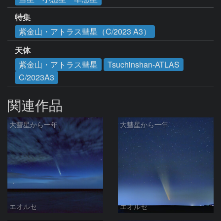
特集
紫金山・アトラス彗星（C/2023 A3）
天体
紫金山・アトラス彗星
Tsuchinshan-ATLAS
C/2023A3
関連作品
大彗星から一年
大彗星から一年
エオルセ
エオルセ