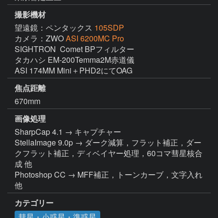
撮影機材
望遠鏡：ペンタックス
105SDP
カメラ：ZWO
ASI 6200MC Pro
SIGHTRON  Comet BPフィルター

タカハシ EM-200Temma2M赤道儀

ASI 174MM Mini＋PHD2にてOAG
焦点距離
670mm
画像処理
SharpCap 4.1 → キャプチャー

StellaImage 9.0p → ダーク減算，フラット補正，ダー
クフラット補正，ディベイヤー処理，60コマ彗星核合
成 他

Photoshop CC → MFF補正，トーンカーブ，文字入れ 
他
カテゴリー
彗星・小惑星・準惑星