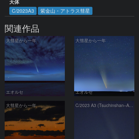
天体
C/2023A3
紫金山・アトラス彗星
関連作品
大彗星から一年
大彗星から一年
エオルセ
エオルセ
大彗星から一年
C/2023 A3 (Tsuchinshan–ATLAS)