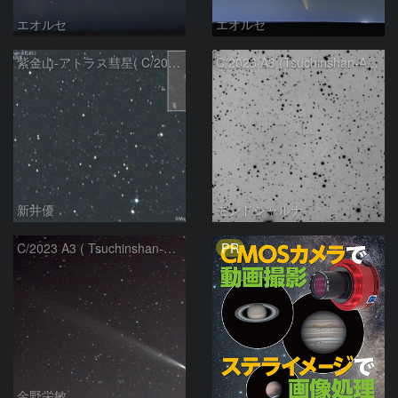
エオルセ
エオルセ
紫金山-アトラス彗星( C/2023A3 )：2025/09/16
C/2023 A3 (Tsuchinshan-ATLAS)
新井優
モンドシャルナ
PR
C/2023 A3 ( Tsuchinshan-ATLAS )
金野栄敏