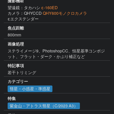
撮影機材
望遠鏡：タカハシ
ε-160ED
カメラ：QHYCCD
QHY600モノクロカメラ
εエクステンダー
焦点距離
800mm
画像処理
ステライメージ9、PhotoshopCC、恒星基準コンポジ
ット、フラット・ダーク・かぶり補正など
特記事項
若干トリミング
カテゴリー
彗星・小惑星・準惑星
特集
紫金山・アトラス彗星（C/2023 A3）