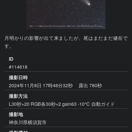
月明かりの影響が出て来ましたが、尾はまだまだ健在で
す。
ID
#114618
撮影日時
2024年11月8日 17時48分32秒
露出 780秒
撮影方法
L30秒×20 RGB各30秒×2 gain63 -10℃ 自動ガイド
撮影地
神奈川県横須賀市