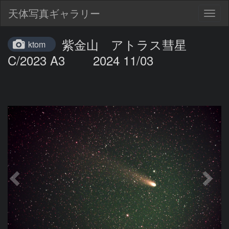
天体写真ギャラリー
Togg
navig
紫金山 アトラス彗星
ktom
C/2023 A3 2024 11/03