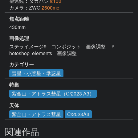
望遠鏡：タカハシ
ε130
カメラ：ZWO
2600mc
焦点距離
430mm
画像処理
ステライメージ9　コンポジット　画像調整　Ｐ
カテゴリー
彗星・小惑星・準惑星
特集
紫金山・アトラス彗星（C/2023 A3）
天体
紫金山・アトラス彗星
C/2023A3
関連作品