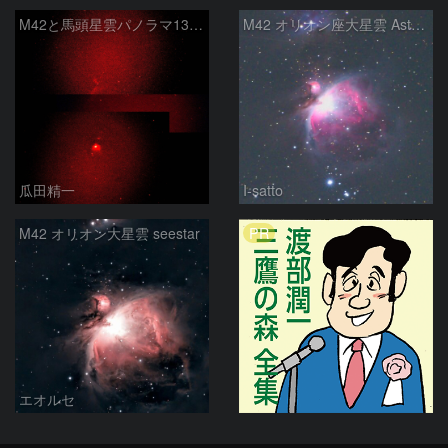
M42と馬頭星雲パノラマ135mm
M42 オリオン座大星雲 AstroTracer Type3の威力
瓜田精一
I-satto
PR
M42 オリオン大星雲 seestar
エオルセ