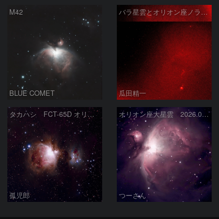
M42
バラ星雲とオリオン座ノラマ50mm
BLUE COMET
瓜田精一
タカハシ FCT-65D オリオン大星雲
オリオン座大星雲 2026.01.13
孤児郎
つーさん