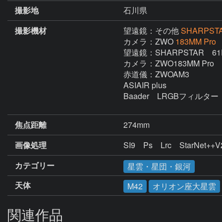
撮影地
石川県
撮影機材
望遠鏡：その他
SHARPSTA
カメラ：ZWO
183MM Pro
望遠鏡：SHARPSTAR　61EDPH
カメラ：ZWO183MM Pro

赤道儀：ZWOAM3

ASIAIR plus

Baader　LRGBフィルター

焦点距離
274mm
画像処理
SI9　Ps　Lrc　StarNet++V
カテゴリー
星雲・星団・銀河
天体
M42
オリオン座大星雲
関連作品