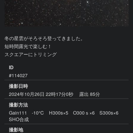
冬の星雲がそろそろ登ってきました。

短時間露光で楽しむ！

スクエアーにトリミング
ID
#114027
撮影日時
2024年10月26日 22時17分0秒
露出 85分
撮影方法
Gain111 -10℃ H300s×5 O300ｓ×6 S300s×6
SHO合成
撮影地