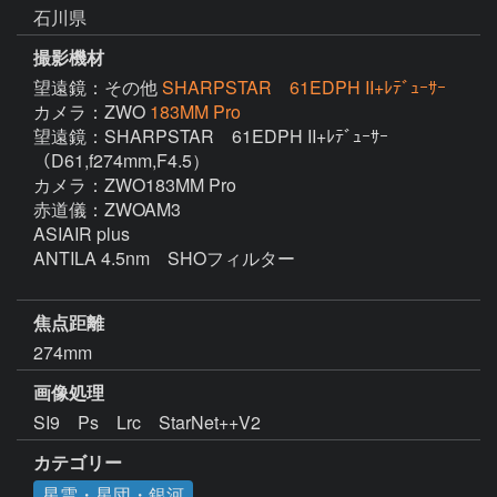
石川県
撮影機材
望遠鏡：その他
SHARPSTAR 61EDPH II+ﾚﾃﾞｭｰｻｰ
カメラ：ZWO
183MM Pro
望遠鏡：SHARPSTAR　61EDPH II+ﾚﾃﾞｭｰｻｰ
（D61,f274mm,F4.5）

カメラ：ZWO183MM Pro

赤道儀：ZWOAM3

ASIAIR plus

ANTILA 4.5nm　SHOフィルター　

焦点距離
274mm
画像処理
SI9　Ps　Lrc　StarNet++V2
カテゴリー
星雲・星団・銀河