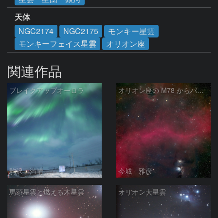
天体
NGC2174
NGC2175
モンキー星雲
モンキーフェイス星雲
オリオン座
関連作品
ブレイクアップオーロラ
オリオン座の M78 からバーナードループをまたいで LDN1622あたり
駒沢 満晴
今城 雅彦
馬頭星雲と燃える木星雲
オリオン大星雲