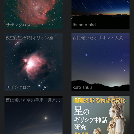
サザンクロス
thunder bird
夜空は宝石箱(オリオン座大星雲 M42) Seestar50
西に傾いたオリオン・大犬 (2026/04/21)
サザンクロス
kuro-shuu
PR
西に傾いた冬の星座 月と金星＆木星