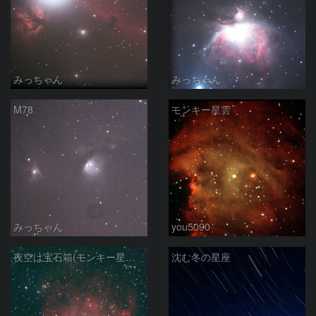
みっちゃん
みっちゃん
M78
モンキー星雲
みっちゃん
you5090
夜空は宝石箱(モンキー星雲 NGC2174) Seestar50
沈む冬の星座