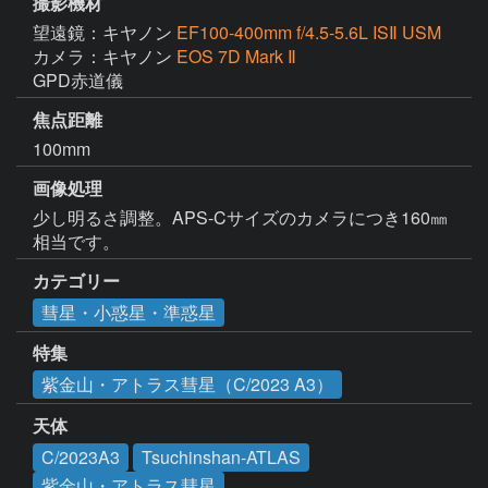
撮影機材
望遠鏡：キヤノン
EF100-400mm f/4.5-5.6L ISⅡ USM
カメラ：キヤノン
EOS 7D Mark Ⅱ
GPD赤道儀
焦点距離
100mm
画像処理
少し明るさ調整。APS-Cサイズのカメラにつき160㎜
相当です。
カテゴリー
彗星・小惑星・準惑星
特集
紫金山・アトラス彗星（C/2023 A3）
天体
C/2023A3
Tsuchinshan-ATLAS
紫金山・アトラス彗星