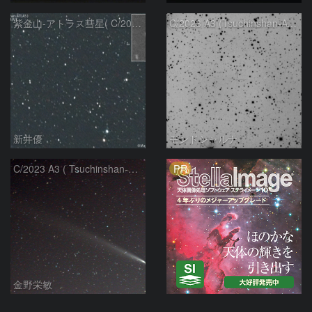
紫金山-アトラス彗星( C/2023A3 )：2025/09/16
C/2023 A3 (Tsuchinshan-ATLAS)
新井優
モンドシャルナ
PR
C/2023 A3 ( Tsuchinshan-ATLAS )
金野栄敏