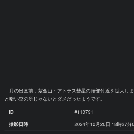
　月の出直前，紫金山・アトラス彗星の頭部付近を拡大しま
と暗い空の所じゃないとダメだったようです。
ID
#113791
撮影日時
2024年10月20日 18時27分