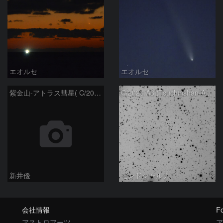
エオルセ
エオルセ
紫金山-アトラス彗星( C/2023A3 )：2025/09/16
C/2023 A3 (Tsuchinshan-ATLAS)
新井優
モンドシャルナ
会社情報
Fo
アストロアーツ
ア