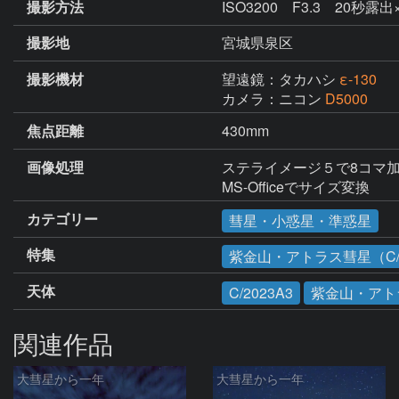
撮影方法
ISO3200 F3.3 20秒
撮影地
宮城県泉区
撮影機材
望遠鏡：タカハシ
ε-130
カメラ：ニコン
D5000
焦点距離
430mm
画像処理
ステライメージ５で8コマ加
MS-Officeでサイズ変換
カテゴリー
彗星・小惑星・準惑星
特集
紫金山・アトラス彗星（C/2
天体
C/2023A3
紫金山・アト
関連作品
大彗星から一年
大彗星から一年