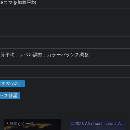
露出×8コマを加算平均
算平均，レベル調整，カラーバランス調整

023 A3）
ラス彗星
大彗星から一年
C/2023 A3 (Tsuchinshan–ATLAS)