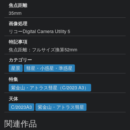
焦点距離
35mm
画像処理
リコーDigital Camera Utility 5
特記事項
焦点距離：フルサイズ換算52mm
カテゴリー
星景
彗星・小惑星・準惑星
特集
紫金山・アトラス彗星（C/2023 A3）
天体
C/2023A3
紫金山・アトラス彗星
関連作品