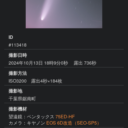
ID
#113418
撮影日時
2024年10月13日 18時9分0秒
露出 736秒
撮影方法
ISO3200 露出4秒×184枚
撮影地
千葉県鋸南町
撮影機材
望遠鏡：ペンタックス
75ED-HF
カメラ：キヤノン
EOS 6D改造（SEO-SP5）