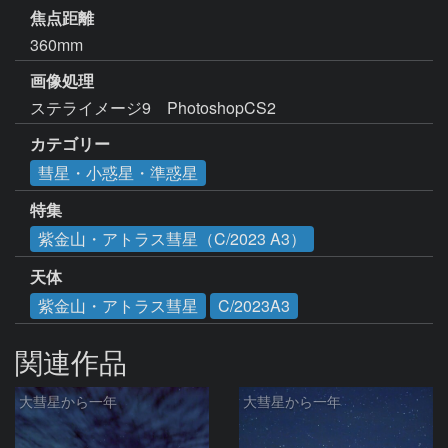
焦点距離
360mm
画像処理
ステライメージ9　PhotoshopCS2
カテゴリー
彗星・小惑星・準惑星
特集
紫金山・アトラス彗星（C/2023 A3）
天体
紫金山・アトラス彗星
C/2023A3
関連作品
大彗星から一年
大彗星から一年