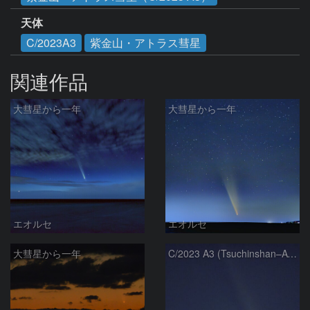
天体
C/2023A3
紫金山・アトラス彗星
関連作品
大彗星から一年
大彗星から一年
エオルセ
エオルセ
大彗星から一年
C/2023 A3 (Tsuchinshan–ATLAS)