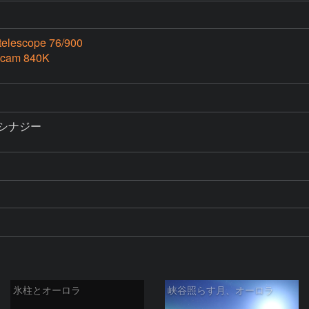
telescope 76/900
Ucam 840K
5 シナジー

氷柱とオーロラ
峡谷照らす月、オーロラ