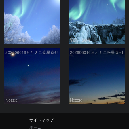
駒沢 満晴
駒沢 満晴
202606018月とミニ惑星直列
202606016月とミニ惑星直列
Nozzie
Nozzie
サイトマップ
ホーム