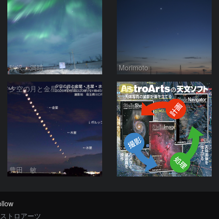
駒沢 満晴
Morimoto
PR
夕空の月と金星・木星・水星の接近 2026/6/18
豊田 敏
llow
ストロアーツ