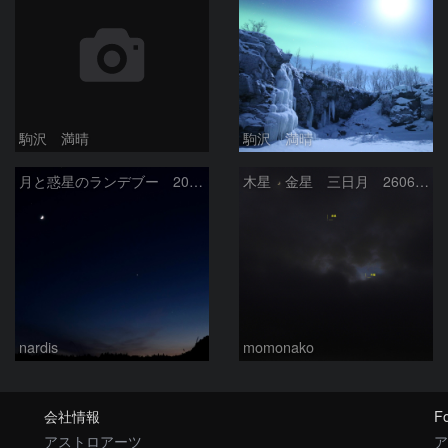
駒沢 満晴
駒沢 満晴
月と惑星のランデブー 2026/06/19
木星 金星 三日月 260618
nardis
momonako
会社情報
Fo
アストロアーツ
ア