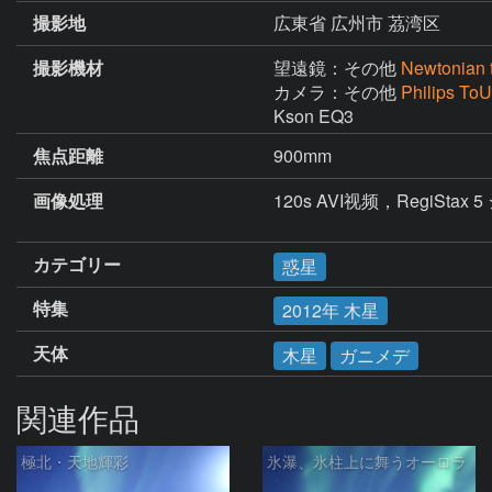
撮影地
広東省 広州市 茘湾区
撮影機材
望遠鏡：その他
Newtonian 
カメラ：その他
Philips To
Kson EQ3
焦点距離
900mm
画像処理
120s AVI视频，RegiStax 
カテゴリー
惑星
特集
2012年 木星
天体
木星
ガニメデ
関連作品
極北・天地輝彩
氷瀑、氷柱上に舞うオーロラ