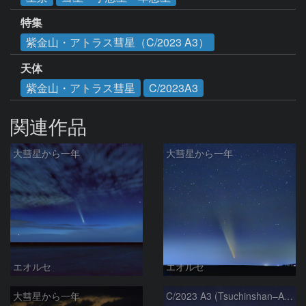
特集
紫金山・アトラス彗星（C/2023 A3）
天体
紫金山・アトラス彗星
C/2023A3
関連作品
大彗星から一年
大彗星から一年
エオルセ
エオルセ
大彗星から一年
C/2023 A3 (Tsuchinshan–ATLAS)