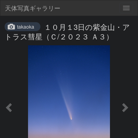
天体写真ギャラリー
Togg
navig
１０月１3日の紫金山・ア
takaoka
トラス彗星（Ｃ/２０２３ Ａ３）