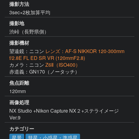
撮影方法
3sec×2枚加算平均
撮影地
渋峠（長野県側）
撮影機材
望遠鏡：ニコン
レンズ：AF-S NIKKOR 120-300mm
f/2.8E FL ED SR VR (120mmF2.8)
カメラ：ニコン
Z6Ⅱ（ISO400）
赤道義：GN170（ノータッチ）
焦点距離
120mm
画像処理
NX Studio +Nikon Capture NX２+ステライメージ 
Ver.9
カテゴリー
星景
彗星・小惑星・準惑星