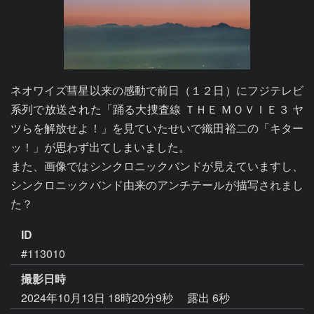
ネオワイズ彗星以来の感動で前日（１２日）にフジテレビ
系列で放送された「踊る大捜査線 ＴＨＥ ＭＯＶＩＥ３ ヤ
ツらを解放せよ！」を見ていたせいで織田裕二の「キター
ッ！」が思わず出てしまいました。

また、画像ではシンクロニックバンドが見えていますし、
シンクロニックバンド由来のアンチテールが描写されまし
ID
#113010
撮影日時
2024年10月13日 18時20分9秒
露出 6秒