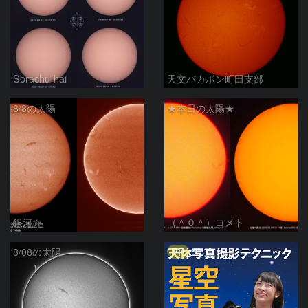
Sorachu-hai
天文バカボン町田支部
8/8の太陽
★本日の太陽★
銀河☆
（＾０＾）コメト
PR
8/08の太陽