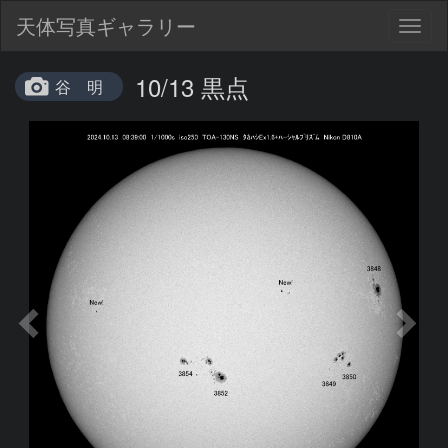
天体写真ギャラリー
Togg
navig
10/13 黒点
谷 明