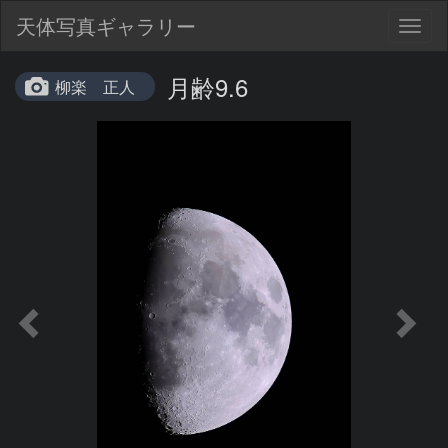
天体写真ギャラリー
Togg
navig
月齢9.6
柳楽 正人