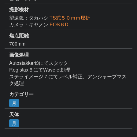
撮影機材
望遠鏡：タカハシ
TS式５０ｍｍ屈折
カメラ：キヤノン
EOS６D
焦点距離
700mm
画像処理
Autostakkert3にてスタック

Registax６にてWavelet処理

ステライメージ７にてレベル補正、アンシャープマス
ク処理
カテゴリー
月
天体
月