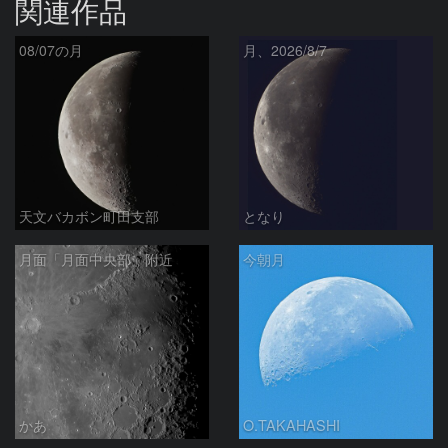
関連作品
08/07の月
月、2026/8/7
天文バカボン町田支部
となり
月面「月面中央部」附近
今朝月
かあ
O.TAKAHASHI