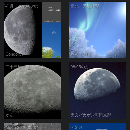
「月」2026/08/05
極北・天地輝彩
Condor57
駒沢 満晴
二十三日月(月齢21.4)
08/05の月
かあ
天文バカボン町田支部
Moon 2026-08-04
今朝月