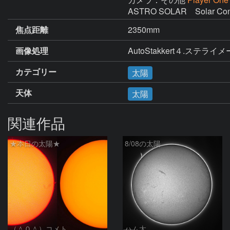
ASTRO SOLAR　Solar Conti
焦点距離
2350mm
画像処理
AutoStakkert４.ステライ
カテゴリー
太陽
天体
太陽
関連作品
★本日の太陽★
8/08の太陽
（＾０＾）コメト
ハム太