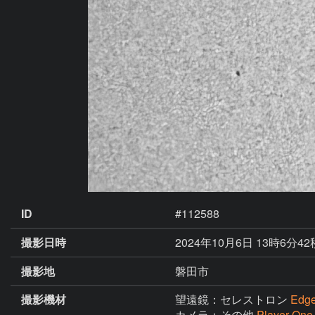
ID
#112588
撮影日時
2024年10月6日 13時6分42
撮影地
磐田市
撮影機材
望遠鏡：セレストロン
Edg
カメラ：その他
Player One