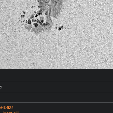
秒
eHD925
 Mars-MII