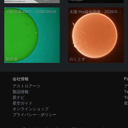
活動領域 4501：2026/08/06
太陽 Hα線全面像 2026/08/07
新井優
のくとす
会社情報
Fo
アストロアーツ
ア
製品情報
Tw
星ナビ
Y
星空ガイド
星
オンラインショップ
プライバシー・ポリシー