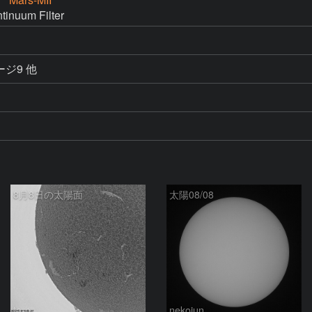
nuum Filter
メージ9 他
8月8日の太陽面
太陽08/08
ta-o
nekojun