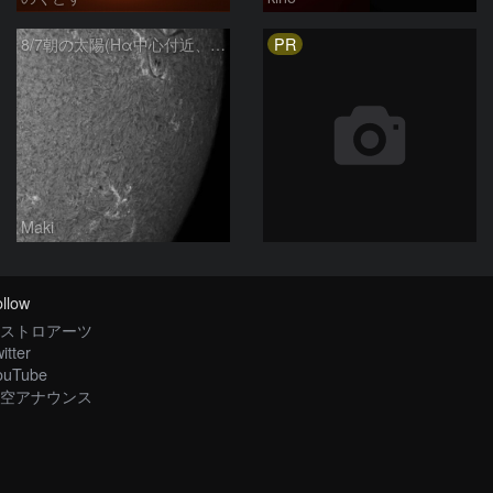
PR
8/7朝の太陽(Hα中心付近、4498、4502付近)
Maki
llow
ストロアーツ
itter
ouTube
空アナウンス