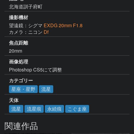
北海道訓子府町
撮影機材
望遠鏡：シグマ
EXDG 20mm F1.8
カメラ：ニコン
Df
焦点距離
20mm
画像処理
Photoshop CS5にて調整
カテゴリー
星座・星野
流星
天体
流星
流星痕
永続痕
こぐま座
関連作品