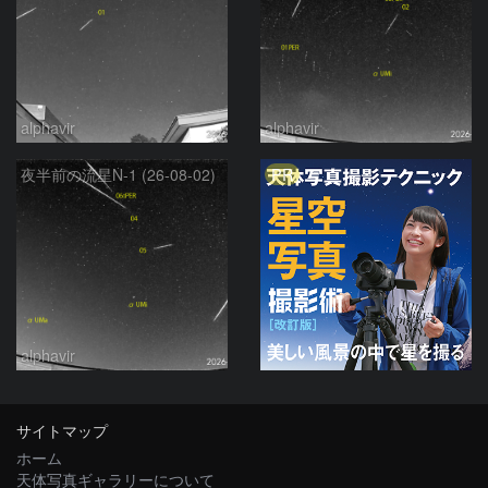
alphavir
alphavir
PR
夜半前の流星N-1 (26-08-02)
alphavir
サイトマップ
ホーム
天体写真ギャラリーについて