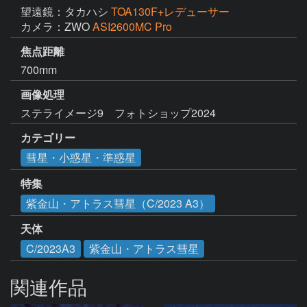
望遠鏡：タカハシ
TOA130F+レデューサー
カメラ：ZWO
ASI2600MC Pro
焦点距離
700mm
画像処理
ステライメージ9　フォトショップ2024
カテゴリー
彗星・小惑星・準惑星
特集
紫金山・アトラス彗星（C/2023 A3）
天体
C/2023A3
紫金山・アトラス彗星
関連作品