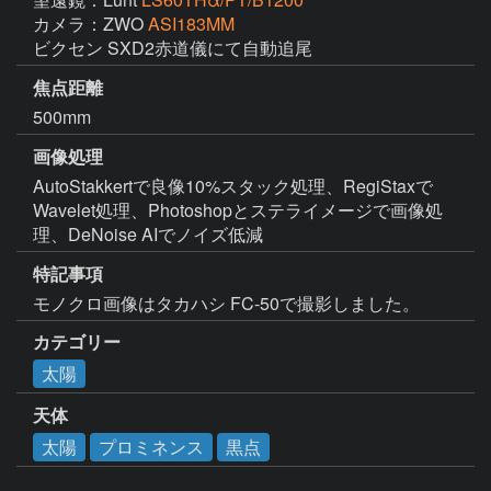
カメラ：ZWO
ASI183MM
ビクセン SXD2赤道儀にて自動追尾
焦点距離
500mm
画像処理
AutoStakkertで良像10%スタック処理、RegiStaxで
Wavelet処理、Photoshopとステライメージで画像処
理、DeNoise AIでノイズ低減
特記事項
モノクロ画像はタカハシ FC-50で撮影しました。
カテゴリー
太陽
天体
太陽
プロミネンス
黒点