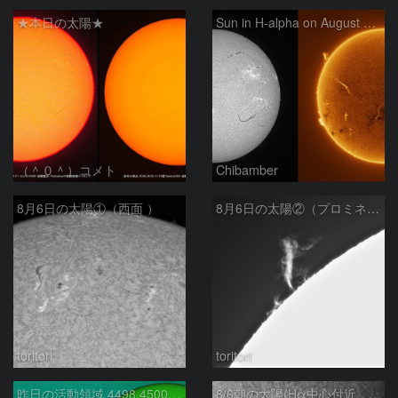
★本日の太陽★
Sun in H-alpha on August 6, 2026
（＾０＾）コメト
Chibamber
8月6日の太陽①（西面 ）
8月6日の太陽②（プロミネン北東縁 ）
toritori
toritori
昨日の活動領域 4498,4500：2026/08/05
8/6朝の太陽(Hα中心付近、4498、4502付近)