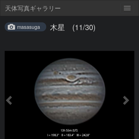
天体写真ギャラリー
Togg
navig
木星 (11/30)
masasuga