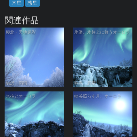
木星
惑星
関連作品
極北・天地輝彩
氷瀑、氷柱上に舞うオーロラ
駒沢 満晴
駒沢 満晴
氷柱とオーロラ
峡谷照らす月、オーロラ