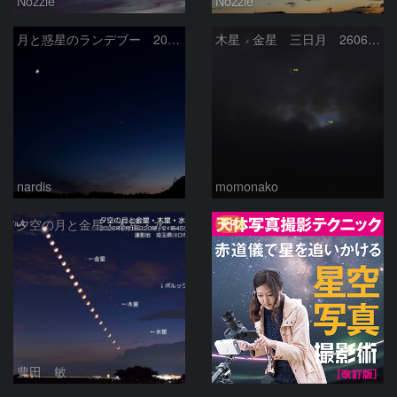
Nozzie
Nozzie
月と惑星のランデブー 2026/06/19
木星 金星 三日月 260618
nardis
momonako
PR
夕空の月と金星・木星・水星の接近 2026/6/18
豊田 敏