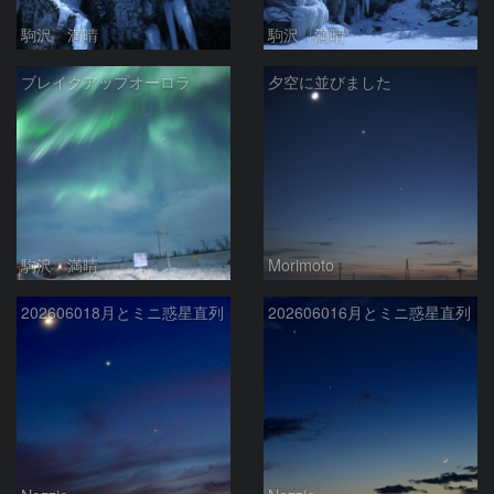
駒沢 満晴
駒沢 満晴
ブレイクアップオーロラ
夕空に並びました
駒沢 満晴
Morimoto
202606018月とミニ惑星直列
202606016月とミニ惑星直列