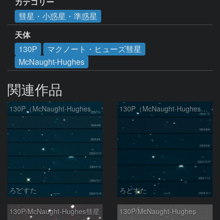
カテゴリー
彗星・小惑星・準惑星
天体
130P
マクノート・ヒューズ彗星
McNaught-Hughes
関連作品
130P（McNaught-Hughes）の変化
130P（McNaught-Hughes）の変化
ろどすた
ろどすた
130P/McNaught-Hughes彗星
130P/McNaught-Hughes