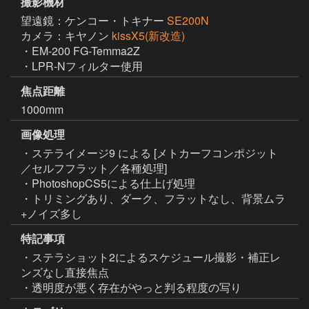
撮影機材
望遠鏡：ケンコー・トキナー
SE200N
カメラ：キヤノン
kissX5(新改造)
・EM-200 FG-Temma2Z

・LPR-Nフィルター使用
焦点距離
1000mm
画像処理
・ステライメージ9 による [メトカーフコンポジット
／セルフフラット／各種処理]

・PhotoshopCS5による仕上げ処理

・トリミングあり、ダーク、フラットなし、背景ムラ
+ノイズ多し
特記事項
・ステラショット2によるスケジュール撮影・補正レ
ンズなし直接焦点

・透明度が悪く存在がやっと判る程度の写り