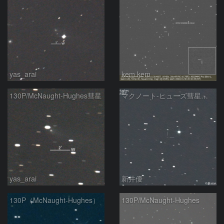
yas_arai
kem.kem
130P/McNaught-Hughes彗星
マクノート-ヒューズ彗星（130P)：2024/11/04
yas_arai
新井優
130P（McNaught-Hughes）
130P/McNaught-Hughes