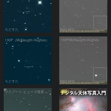
ろどすた
kem.kem
130P（McNaught-Hughes）
130P/McNaught-Hughes
ろどすた
kem.kem
PR
マクノート-ヒューズ彗星（130P)：2024/10/02