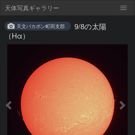
天体写真ギャラリー
Togg
navig
9/8の太陽
天文バカボン町田支部
（Hα）