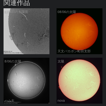
関連作品
8月6日の太陽面
08/06の太陽
ta-o
天文バカボン町田支部
8/06の太陽
太陽
ハム太
nova