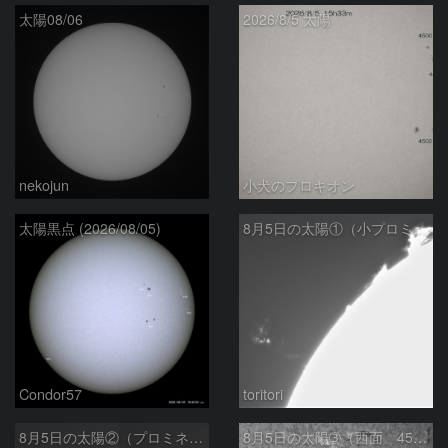
太陽08/06
2026/8/5 太陽
nekojun
小犬のプロキオン
太陽黒点 (2026/08/05)
8月5日の太陽①（小プロミネン噴出 ）
Condor57
toritori
8月5日の太陽②（プロミネンス北東縁 ）
8月5日の太陽➂（西面 4502 C1.7フレア ）