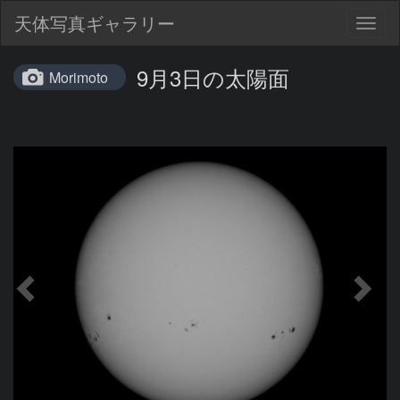
天体写真ギャラリー
Togg
navig
9月3日の太陽面
Morimoto