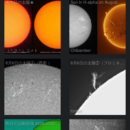
★本日の太陽★
Sun in H-alpha on August 6, 2026
（＾０＾）コメト
Chibamber
8月6日の太陽①（西面 ）
8月6日の太陽②（プロミネン北東縁 ）
toritori
toritori
昨日の活動領域 4498,4500：2026/08/05
8/6朝の太陽(Hα中心付近、4498、4502付近)