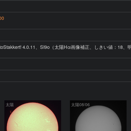
00
.0、AutoStakkert! 4.0.11、SI9o（太陽Hα画像補正、しきい値
太陽
太陽08/06