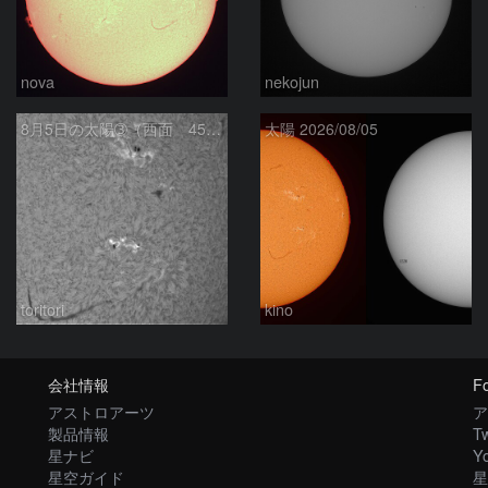
nova
nekojun
8月5日の太陽➂（西面 4502 C1.7フレア ）
太陽 2026/08/05
toritori
kino
会社情報
Fo
アストロアーツ
ア
製品情報
Tw
星ナビ
Y
星空ガイド
星