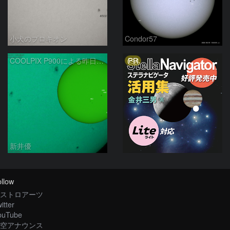
小犬のプロキオン
Condor57
PR
COOLPIX P900による昨日の太陽黒点：2026/08/04
新井優
llow
ストロアーツ
itter
ouTube
空アナウンス