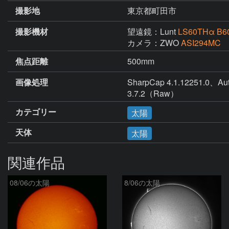
撮影地
東京都町田市
撮影機材
望遠鏡：Lunt
LS60THα B6
カメラ：ZWO
ASI294MC
焦点距離
500mm
画像処理
SharpCap 4.1.12251
3.7.2（Raw）
カテゴリー
太陽
天体
太陽
関連作品
08/06の太陽
8/06の太陽