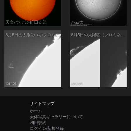
天文バカボン町田支部
ハム太
8月5日の太陽①（小プロミネン噴出 ）
8月5日の太陽②（プロミネンス北東縁 ）
toritori
toritori
サイトマップ
ホーム
天体写真ギャラリーについて
利用規約
ログイン/新規登録