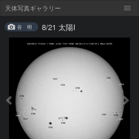
天体写真ギャラリー
Togg
navig
8/21 太陽Ⅰ
谷 明