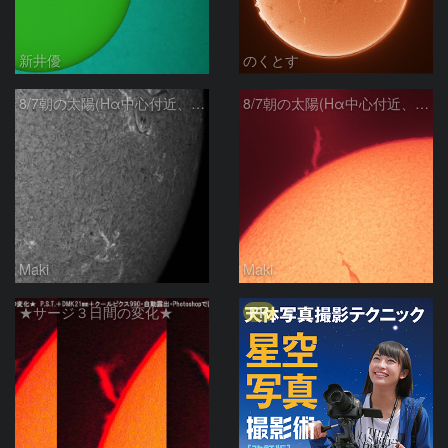
新井優
のくとす
8/7朝の太陽(Hα中心付近、4498、4502付近)
8/7朝の太陽(Hα中心付近、プロミネンス)
Maki
Maki
PR
★サージ３日間の変化★