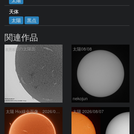
太陽
天体
太陽
黒点
関連作品
8月8日の太陽面
太陽08/08
ta-o
nekojun
太陽 Hα線全面像 2026/08/08
太陽 2026/08/07