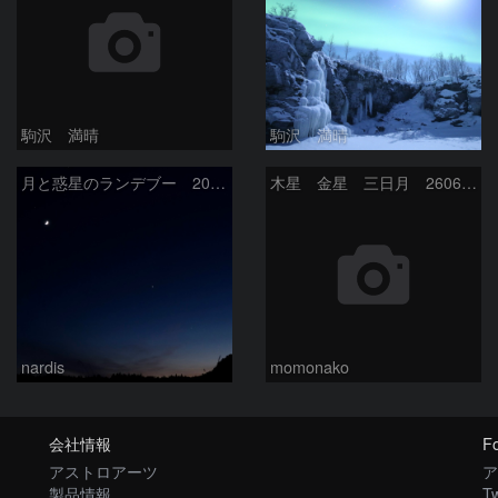
駒沢 満晴
駒沢 満晴
月と惑星のランデブー 2026/06/19
木星 金星 三日月 260618
nardis
momonako
会社情報
Fo
アストロアーツ
ア
製品情報
Tw