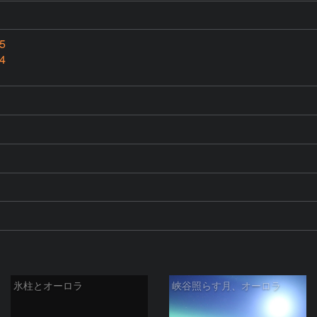
5
4
氷柱とオーロラ
峡谷照らす月、オーロラ