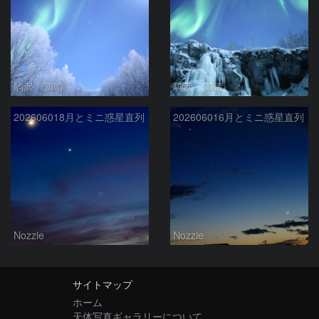
駒沢 満晴
駒沢 満晴
202606018月とミニ惑星直列
202606016月とミニ惑星直列
Nozzie
Nozzie
サイトマップ
ホーム
天体写真ギャラリーについて