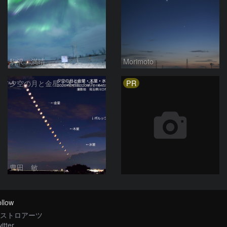
駒沢 満晴
Morimoto
PR
夕空の月と金星・木星・水星の接近 2026/6/18
豊田 敏
llow
ストロアーツ
itter