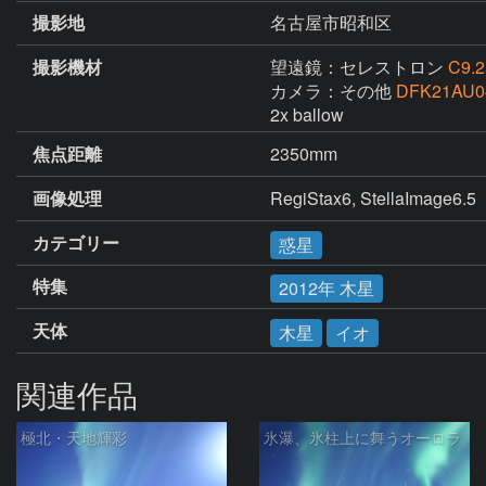
撮影地
名古屋市昭和区
撮影機材
望遠鏡：セレストロン
C9.2
カメラ：その他
DFK21AU0
2x ballow
焦点距離
2350mm
画像処理
RegiStax6, StellaImage6.5
カテゴリー
惑星
特集
2012年 木星
天体
木星
イオ
関連作品
極北・天地輝彩
氷瀑、氷柱上に舞うオーロラ